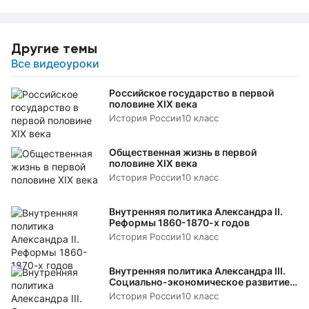
Другие темы
Все видеоуроки
Российское государство в первой
половине XIX века
История России
10 класс
Общественная жизнь в первой
половине XIX века
История России
10 класс
Внутренняя политика Александра II.
Реформы 1860-1870-х годов
История России
10 класс
Внутренняя политика Александра III.
Социально-экономическое развитие в
пореформенный период
История России
10 класс