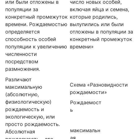
или были отложены в
число новых особей,
популяции за
включая яйца и семена,
конкретный промежуток
которые родились,
времени. Рождаемостью
вылупились или были
определяется
отложены в популяции за
способность особей
конкретный промежуток
популяции к увеличению
времени»
численности
посредством
размножения.
Различают
Схема «Разновидности
максимальную
рождаемости»
(абсолютную,
физиологическую)
Рождаемост
рождаемость и
ь
экологическую, или
просто рождаемость.
максимальн
Абсолютная
ая
рождаемость – это