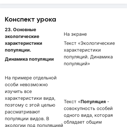
Конспект урока
23. Основные
На экране
э
кологические
характеристики
Текст «Экологические
популяци
и
.
характеристики
популяций. Динамика
Динамика популяции
популяций»
На примере отдельной
особи невозможно
изучить все
характеристики вида,
Текст «
Популяция
-
поэтому с этой целью
совокупность особей
рассматривают
одного вида, которая
популяции видов. В
обладает общим
экологии под популяцией