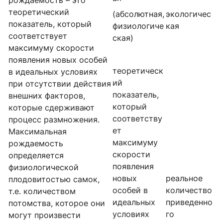
теоретический
(абсолютная,
экологичес
показатель, который
физиологиче
кая
соответствует
ская)
максимуму скорости
появления новых особей
теоретическ
в идеальных условиях
ий
при отсутствии действия
показатель,
внешних факторов,
который
которые сдерживают
соответству
процесс размножения.
ет
Максимальная
максимуму
рождаемость
скорости
определяется
появления
физиологической
новых
реальное
плодовитостью самок,
особей в
количество
т.е. количеством
идеальных
приведенно
потомства, которое они
условиях
го
могут произвести