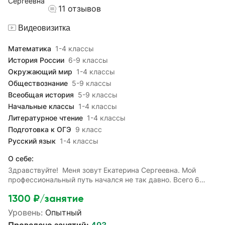
использованием различных игр, занятий на развитие
11
отзывов
памяти и логики. С удовольствием разберу задания по
школьным программам и займу вашего ребенка как
Видеовизитка
няня.До встречи на платформе IU.RU!
Математика
1-4 классы
История России
6-9 классы
Окружающий мир
1-4 классы
Обществознание
5-9 классы
Всеобщая история
5-9 классы
Начальные классы
1-4 классы
Литературное чтение
1-4 классы
Подготовка к ОГЭ
9 класс
Русский язык
1-4 классы
О себе:
Здравствуйте! Меня зовут Екатерина Сергеевна. Мой
профессиональный путь начался не так давно. Всего 6
лет назад. Я окончила Московский государственный
1300
₽/занятие
областной университет и получила квалификацию учителя
технологии. Но, решила не останавливаться на
Уровень:
Опытный
достигнутом. Поэтому пошла учиться дальше. В 2016 году