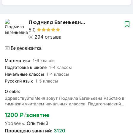
Людмила Евгеньевн...
5.0
294
отзыва
Видеовизитка
Математика
1-6 классы
Подготовка к школе
1-4 классы
Начальные классы
1-4 классы
Русский язык
1-5 классы
О себе:
Здравствуйте!Меня зовут Людмила Евгеньевна Работаю в
гимназии учителем начальных классов. Педагогический
стаж - 36 лет. Имею высшую квалификационную
1200
₽/занятие
категорию.С удовольствием помогу вашим детям освоить
материал начальной школы подготовиться к олимпиадам,
Уровень:
Опытный
контрольным работам, к школе, восполнить пробелы в
Проведено занятий:
3120
знаниях и разобрать непонятные темы.Чтобы сдать ВПР по