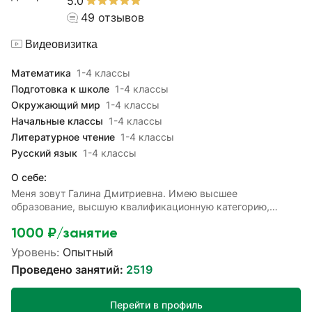
5.0
школы и пятого класса.В процессе подготовки к школе учу
49
отзывов
детей анализировать информацию, устанавливать связи
между предметами, делить их на группы, сравнивать и
Видеовизитка
обобщать. На летних занятиях обращаю внимание и на
повторение тем школьной программы. Уделяю внимание
формированию первичных навыков здорового образа
Математика
1-4 классы
жизни. На сайте IU.RU являюсь экспертом. Успешно
Подготовка к школе
1-4 классы
провела более 2500 занятий для детей.До встречи на
Окружающий мир
1-4 классы
уроках!
Начальные классы
1-4 классы
Литературное чтение
1-4 классы
Русский язык
1-4 классы
О себе:
Меня зовут Галина Дмитриевна. Имею высшее
образование, высшую квалификационную категорию,
звание "Почётный работник воспитания и образования РФ".
1000
₽/занятие
Провожу занятия с детьми уже более 30 лет. Имею опыт
работы по всем программам начальной школы.
Уровень:
Опытный
Внимательно отношусь к каждому ученику, готова помочь
Проведено занятий:
2519
в изучении предметов. На сайте IU.RU провела более 1 000
занятий. Свои уроки провожу тактично, увлекательно,
ориентируюсь на результат. У меня большой опыт
Перейти в профиль