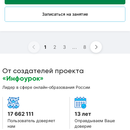
взаимодействия с детьми самого разного возраста. Мне
нравится заниматься разгадыванием ребусов и загадок,
лепить, рисовать, мастерить, читать и просматривать
Записаться на занятие
сказки. Могу помочь ребенку подготовиться к школе,
написать с ним графический диктант. В перерывах всегда
провожу физкультминутки. Смогу оказать помощь при
подготовке к контрольным и проверочным работам, ВПР,
доступно объяснить новый материал. Использую
современные формы и методы работы, индивидуальный
1
2
3
...
8
подход к каждому ребёнку.
От создателей проекта
«Инфоурок»
Лидер в сфере онлайн-образования России
17 662 111
13 лет
Пользователь доверяет
Оправдываем Ваше
нам
доверие