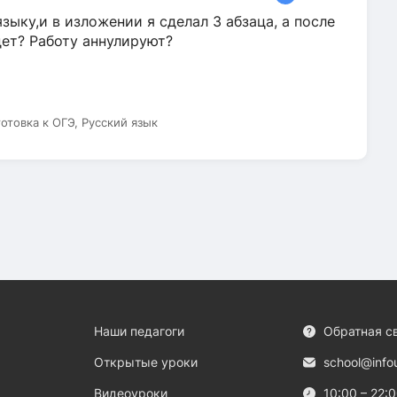
зыку,и в изложении я сделал 3 абзаца, а после
дет? Работу аннулируют?
готовка к ОГЭ, Русский язык
Наши педагоги
Обратная с
Открытые уроки
school@info
Видеоуроки
10:00 – 22: