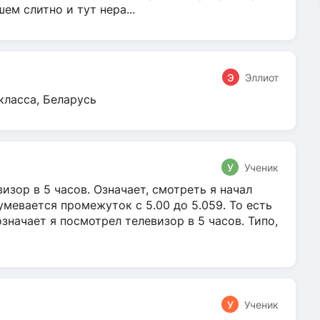
м слитно и тут нера...
Э
Эллиот
класса, Беларусь
У
Ученик
зор в 5 часов. Означает, смотреть я начал
умевается промежуток с 5.00 до 5.059. То есть
 означает я посмотрел телевизор в 5 часов. Типо,
У
Ученик