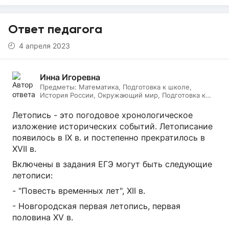
Ответ педагога
4 апреля 2023
Инна Игоревна
Предметы:
Математика, Подготовка к школе,
История России, Окружающий мир, Подготовка к
ЕГЭ, Обществознание, Логопедия, Дефектология,
Всеобщая история, Литература, ИЗО, МХК,
Летопись - это погодовое хронологическое
Литературное чтение, Подготовка к ОГЭ, Русский
изложение исторических событий. Летописание
язык
появилось в IX в. и постепенно прекратилось в
XVII в.
Включены в задания ЕГЭ могут быть следующие
летописи:
- "Повесть временных лет", XII в.
- Новгородская первая летопись, первая
половина XV в.