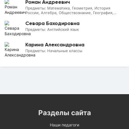
Роман Андреевич
Предметы:
Математика, Геометрия, История
России, Алгебра, Обществознание, География,
Всеобщая история, Литература, Начальные классы,
Информатика, Физика
Севара Баходировна
Предметы:
Английский язык
Карина Александровна
Предметы:
Начальные классы
Разделы сайта
Наши педагоги