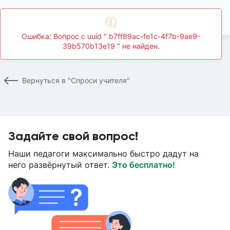
Ошибка: Вопрос c uuid " b7ff89ac-fe1c-4f7b-9ae9-
39b570b13e19 " не найден.
Главная
Спроси учителя
Страница вопроса
Вернуться в "Спроси учителя"
Задайте свой вопрос!
Наши педагоги максимально быстро дадут на
него развёрнутый ответ.
Это бесплатно!