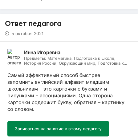
Ответ педагога
5 октября 2021
Инна Игоревна
Предметы:
Математика, Подготовка к школе,
История России, Окружающий мир, Подготовка к
ЕГЭ, Обществознание, Логопедия, Дефектология,
Всеобщая история, Литература, ИЗО, МХК,
Самый эффективный способ быстрее
Литературное чтение, Подготовка к ОГЭ, Русский
запомнить английский алфавит младшим
язык
школьникам – это карточки с буквами и
рисунками – ассоциациями. Одна сторона
карточки содержит букву, обратная – картинку
со словом.
Записаться на занятие к этому педагогу