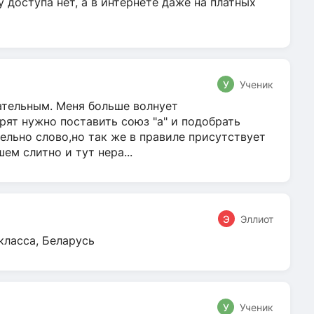
у доступа нет, а в интернете даже на платных
У
Ученик
гательным. Меня больше волнует
ят нужно поставить союз "а" и подобрать
ельно слово,но так же в правиле присутствует
м слитно и тут нера...
Э
Эллиот
класса, Беларусь
У
Ученик