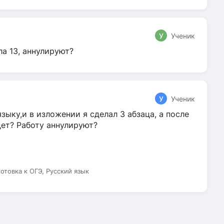
У
Ученик
ла 13, аннулируют?
У
Ученик
зыку,и в изложении я сделал 3 абзаца, а после
дет? Работу аннулируют?
готовка к ОГЭ, Русский язык