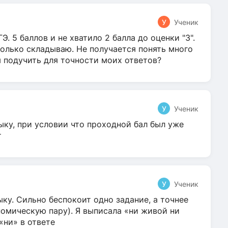
У
Ученик
Э. 5 баллов и не хватило 2 балла до оценки "3".
олько складываю. Не получается понять много
я подучить для точности моих ответов?
У
Ученик
ыку, при условии что проходной бал был уже
т
У
Ученик
ку. Сильно беспокоит одно задание, а точнее
омическую пару). Я выписала «ни живой ни
 «ни» в ответе