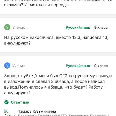
экзамен? И, можно ли пересд...
У
Ученик
Русский язык
9 класс
На русском накосячила, вместо 13.3, написала 13,
аннулируют?
У
Ученик
Русский язык
9 класс
Здравствуйте ,У меня был ОГЭ по русскому языку,и
в изложении я сделал 3 абзаца, а после написал
вывод.Получилось 4 абзаца. Что будет? Работу
аннулируют?
Ответ дан
Тамара Кузьминична
Предметы:
Подготовка к ЕГЭ, Литература, Подготовка