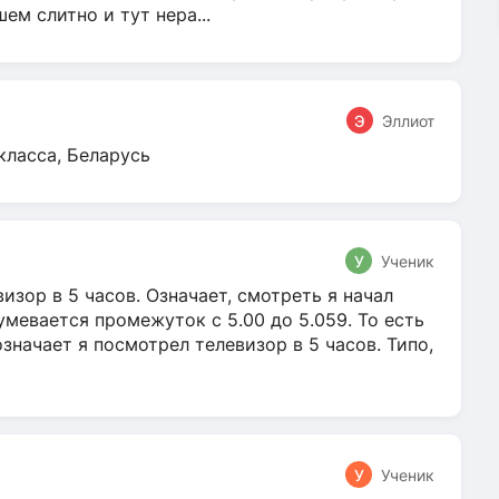
м слитно и тут нера...
Э
Эллиот
класса, Беларусь
У
Ученик
зор в 5 часов. Означает, смотреть я начал
умевается промежуток с 5.00 до 5.059. То есть
 означает я посмотрел телевизор в 5 часов. Типо,
У
Ученик