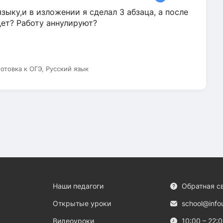
зыку,и в изложении я сделал 3 абзаца, а после
дет? Работу аннулируют?
готовка к ОГЭ, Русский язык
Наши педагоги
Обратная с
Открытые уроки
school@info
Видеоуроки
10:00 – 22: