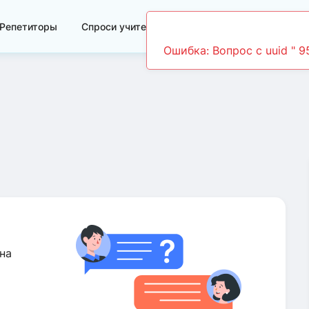
Репетиторы
Спроси учителя
Видеоуроки
Ошибка: Вопрос c uuid " 
на