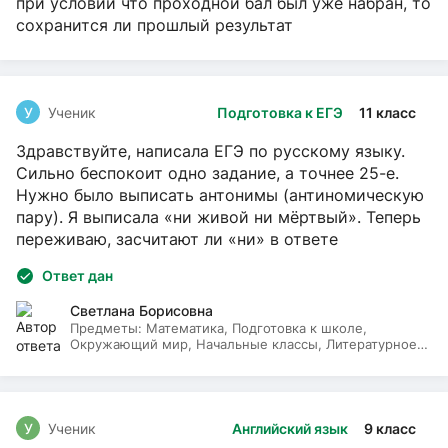
при условии что проходной бал был уже набран, то
сохранится ли прошлый результат
У
Ученик
Подготовка к ЕГЭ
11 класс
Здравствуйте, написала ЕГЭ по русскому языку.
Сильно беспокоит одно задание, а точнее 25-е.
Нужно было выписать антонимы (антиномическую
пару). Я выписала «ни живой ни мёртвый». Теперь
переживаю, засчитают ли «ни» в ответе
Ответ дан
Светлана Борисовна
Предметы:
Математика, Подготовка к школе,
Окружающий мир, Начальные классы, Литературное
чтение, Русский язык
У
Ученик
Английский язык
9 класс