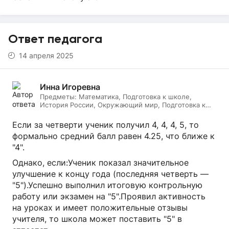
Ответ педагога
14 апреля 2025
Инна Игоревна
Предметы:
Математика, Подготовка к школе,
История России, Окружающий мир, Подготовка к
ЕГЭ, Обществознание, Логопедия, Дефектология,
Всеобщая история, Литература, ИЗО, МХК,
Если за четверти ученик получил 4, 4, 4, 5, то
Литературное чтение, Подготовка к ОГЭ, Русский
формально средний балл равен 4.25, что ближе к
язык
"4".
Однако, если:Ученик показал значительное
улучшение к концу года (последняя четверть —
"5").Успешно выполнил итоговую контрольную
работу или экзамен на "5".Проявил активность
на уроках и имеет положительные отзывы
учителя, то школа может поставить "5" в