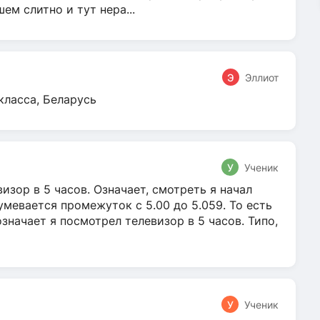
м слитно и тут нера...
Э
Эллиот
класса, Беларусь
У
Ученик
зор в 5 часов. Означает, смотреть я начал
умевается промежуток с 5.00 до 5.059. То есть
 означает я посмотрел телевизор в 5 часов. Типо,
У
Ученик