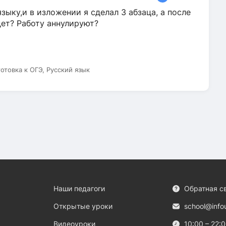
зыку,и в изложении я сделал 3 абзаца, а после
дет? Работу аннулируют?
готовка к ОГЭ, Русский язык
Наши педагоги
Обратная с
Открытые уроки
school@info
Видеоуроки
10:00 – 22: