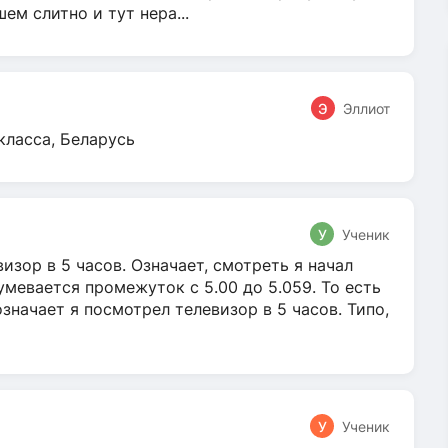
м слитно и тут нера...
Э
Эллиот
класса, Беларусь
У
Ученик
зор в 5 часов. Означает, смотреть я начал
умевается промежуток с 5.00 до 5.059. То есть
 означает я посмотрел телевизор в 5 часов. Типо,
У
Ученик