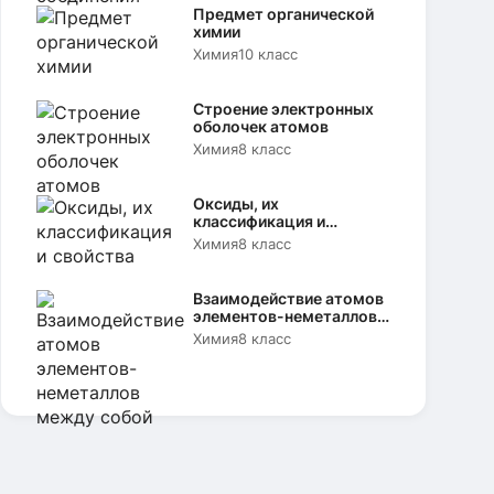
Предмет органической
химии
Химия
10 класс
Строение электронных
оболочек атомов
Химия
8 класс
Оксиды, их
классификация и
свойства
Химия
8 класс
Взаимодействие атомов
элементов-неметаллов
между собой
Химия
8 класс