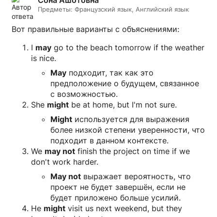
Сона Ашотовна
Предметы:
Французский язык, Английский язык
Вот правильные варианты с объяснениями:
I
may
go to the beach tomorrow if the weather
is nice.
May
подходит, так как это
предположение о будущем, связанное
с возможностью.
She
might
be at home, but I'm not sure.
Might
используется для выражения
более низкой степени уверенности, что
подходит в данном контексте.
We
may not
finish the project on time if we
don't work harder.
May not
выражает вероятность, что
проект не будет завершён, если не
будет приложено больше усилий.
He
might
visit us next weekend, but they