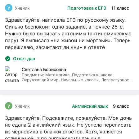
У
Ученик
Подготовка к ЕГЭ
11 класс
Здравствуйте, написала ЕГЭ по русскому языку.
Сильно беспокоит одно задание, а точнее 25-е.
Нужно было выписать антонимы (антиномическую
пару). Я выписала «ни живой ни мёртвый». Теперь
переживаю, засчитают ли «ни» в ответе
Ответ дан
Светлана Борисовна
Предметы:
Математика, Подготовка к школе,
Окружающий мир, Начальные классы, Литературное
чтение, Русский язык
У
Ученик
Английский язык
9 класс
Здравствуйте! Подскажите, пожалуйста. Моя дочь
не сдала 2 английский язык. Не успела переписать
из черновика в бланки ответов. Хотя, является
отличницей, а по английскому языку в