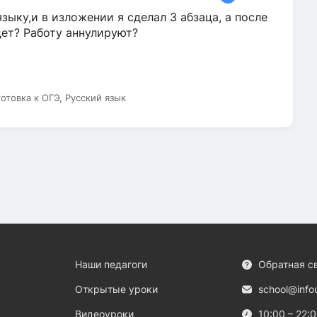
зыку,и в изложении я сделал 3 абзаца, а после
дет? Работу аннулируют?
готовка к ОГЭ, Русский язык
Наши педагоги
Обратная с
Открытые уроки
school@info
Видеоуроки
10:00 – 22: