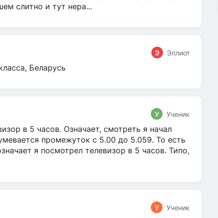
м слитно и тут нера...
Э
Эллиот
класса, Беларусь
У
Ученик
зор в 5 часов. Означает, смотреть я начал
умевается промежуток с 5.00 до 5.059. То есть
 означает я посмотрел телевизор в 5 часов. Типо,
У
Ученик