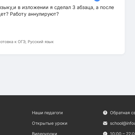
зыку,и в изложении я сделал 3 абзаца, а после
дет? Работу аннулируют?
готовка к ОГЭ, Русский язык
Наши педагоги
Обратная с
Открытые уроки
school@info
Видеоуроки
10:00 – 22: