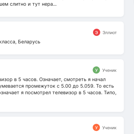
м слитно и тут нера...
Э
Эллиот
класса, Беларусь
У
Ученик
зор в 5 часов. Означает, смотреть я начал
умевается промежуток с 5.00 до 5.059. То есть
 означает я посмотрел телевизор в 5 часов. Типо,
У
Ученик