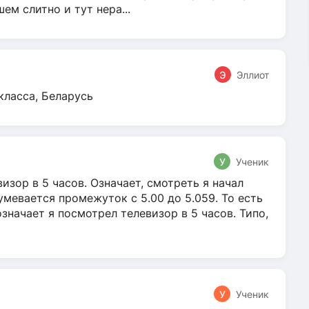
м слитно и тут нера...
Э
Эллиот
класса, Беларусь
У
Ученик
зор в 5 часов. Означает, смотреть я начал
умевается промежуток с 5.00 до 5.059. То есть
 означает я посмотрел телевизор в 5 часов. Типо,
У
Ученик