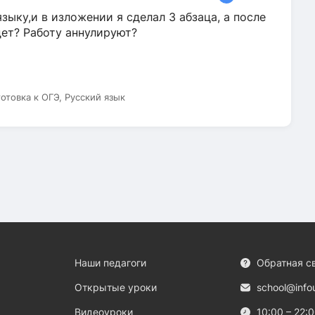
зыку,и в изложении я сделал 3 абзаца, а после
дет? Работу аннулируют?
готовка к ОГЭ, Русский язык
Наши педагоги
Обратная с
Открытые уроки
school@info
Видеоуроки
10:00 – 22: