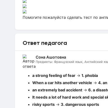
Помогите пожалуйста сделать тест по анг
Ответ педагога
Сона Ашотовна
Предметы:
Французский язык, Английский яз
a strong feeling of fear
→
1. phobia
When a car hits another vehicle
→
4. an
an extremely bad accident
→
6. a disast
It needs a lot of hard work and special sk
risky sports
→
3. dangerous sports