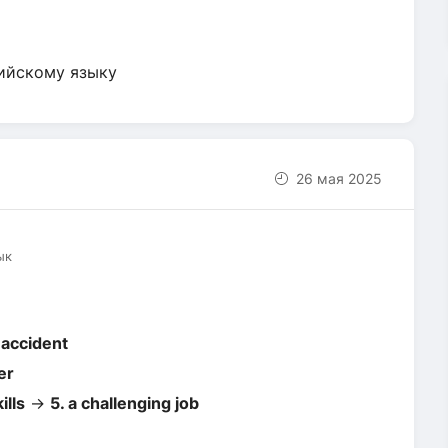
лийскому языку
26 мая 2025
ык
 accident
er
ills
→
5. a challenging job