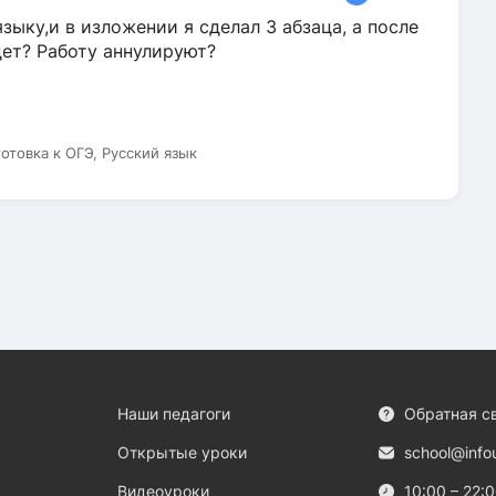
зыку,и в изложении я сделал 3 абзаца, а после
дет? Работу аннулируют?
готовка к ОГЭ, Русский язык
Наши педагоги
Обратная с
Открытые уроки
school@info
Видеоуроки
10:00 – 22: