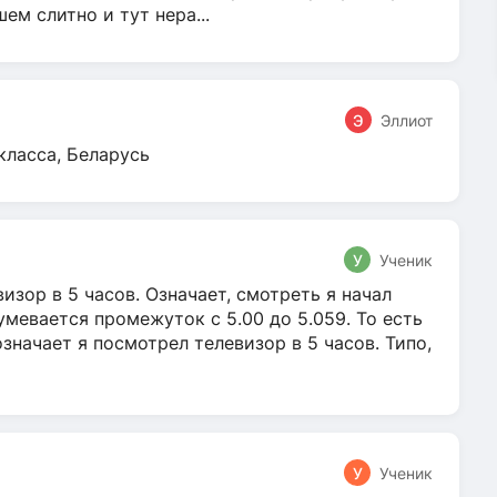
м слитно и тут нера...
Э
Эллиот
класса, Беларусь
У
Ученик
зор в 5 часов. Означает, смотреть я начал
умевается промежуток с 5.00 до 5.059. То есть
 означает я посмотрел телевизор в 5 часов. Типо,
У
Ученик