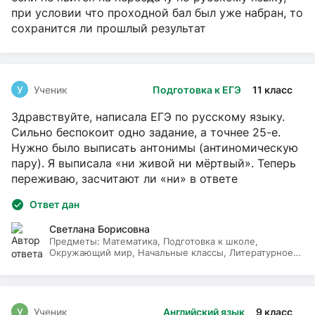
при условии что проходной бал был уже набран, то
сохранится ли прошлый результат
У
Ученик
Подготовка к ЕГЭ
11 класс
Здравствуйте, написала ЕГЭ по русскому языку.
Сильно беспокоит одно задание, а точнее 25-е.
Нужно было выписать антонимы (антиномическую
пару). Я выписала «ни живой ни мёртвый». Теперь
переживаю, засчитают ли «ни» в ответе
Ответ дан
Светлана Борисовна
Предметы:
Математика, Подготовка к школе,
Окружающий мир, Начальные классы, Литературное
чтение, Русский язык
У
Ученик
Английский язык
9 класс