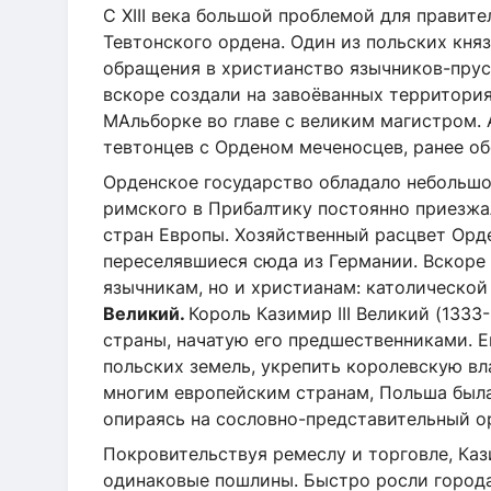
С XIII века большой проблемой для правит
Тевтонского ордена. Один из польских княз
обращения в христианство язычников-прус
вскоре создали на завоёванных территория
МАльборке во главе с великим магистром. 
тевтонцев с Орденом меченосцев, ранее о
Орденское государство обладало небольшо
римского в Прибалтику постоянно приезжа
стран Европы. Хозяйственный расцвет Орд
переселявшиеся сюда из Германии. Вскоре
язычникам, но и христианам: католическо
Великий.
Король Казимир III Великий (133
страны, начатую его предшественниками. Е
польских земель, укрепить королевскую вл
многим европейским странам, Польша была
опираясь на сословно-представительный о
Покровительствуя ремеслу и торговле, Кази
одинаковые пошлины. Быстро росли города,