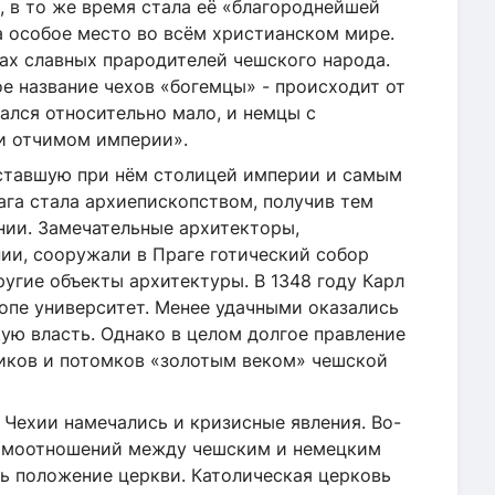
 в то же время стала её «благороднейшей
а особое место во всём христианском мире.
х славных прародителей чешского народа.
е название чехов «богемцы» - происходит от
ался относительно мало, и немцы с
и отчимом империи».
 ставшую при нём столицей империи и самым
га стала архиепископством, получив тем
ии. Замечательные архитекторы,
ии, сооружали в Праге готический собор
ругие объекты архитектуры. В 1348 году Карл
опе университет. Менее удачными оказались
ую власть. Однако в целом долгое правление
ников и потомков «золотым веком» чешской
в Чехии намечались и кризисные явления. Во-
заимоотношений между чешским и немецким
сь положение церкви. Католическая церковь