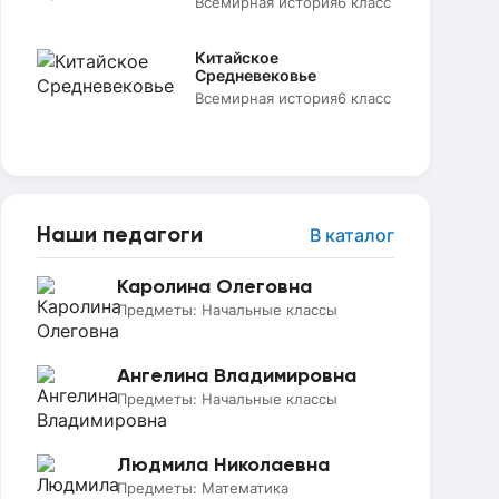
Всемирная история
6 класс
Китайское
Средневековье
Всемирная история
6 класс
Наши педагоги
В каталог
Каролина Олеговна
Предметы:
Начальные классы
Ангелина Владимировна
Предметы:
Начальные классы
Людмила Николаевна
Предметы:
Математика