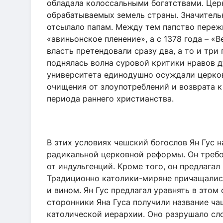
обладала колоссальными богатствами. Цер
обрабатываемых земель страны. Значитель
отсылало папам. Между тем папство пережи
«авиньонское пленение», а с 1378 года – «В
власть претендовали сразу два, а то и три 
поднялась волна суровой критики нравов д
университета единодушно осуждали церков
очищения от злоупотреблений и возврата 
периода раннего христианства.
В этих условиях чешский богослов Ян Гус 
радикальной церковной реформы. Он требо
от индульгенций. Кроме того, он предлага
Традиционно католики-миряне причащалис
и вином. Ян Гус предлагал уравнять в это
сторонники Яна Гуса получили название ча
католической иерархии. Оно разрушало с