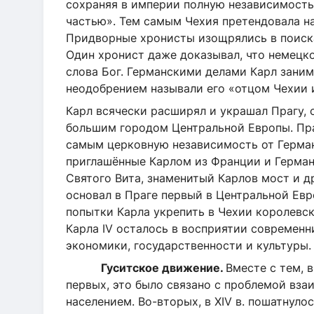
сохраняя в империи полную независимость,
частью». Тем самым Чехия претендовала н
Придворные хронисты изощрялись в поиска
Один хронист даже доказывал, что немецко
слова Бог. Германскими делами Карл заним
неодобрением называли его «отцом Чехии 
Карл всячески расширял и украшал Прагу,
большим городом Центральной Европы. Пра
самым церковную независимость от Герман
приглашённые Карлом из Франции и Герман
Святого Вита, знаменитый Карлов мост и д
основал в Праге первый в Центральной Евр
попытки Карла укрепить в Чехии королевск
Карла IV осталось в восприятии современ
экономики, государственности и культуры.
Гуситское движение.
Вместе с тем, 
первых, это было связано с проблемой в
населением. Во-вторых, в XIV в. пошатнуло