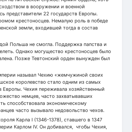
осходством в вооружении и военной
сь представители 22 государств Европы.
ромом крестоносцев. Немалую роль в победе
енской земли, входившей тогда в состав
дой Польша не смогла. Поддержка папства и
елеть. Однако могущество крестоносцев было
овлена. Позже Тевтонский орден вынужден был
мперии называл Чехию «жемчужиной своих
ешское королевство стало одним из самых
в Европы. Чехия переживала хозяйственный
ножество немцев, часто захватывавших
ость способствовала экономическому
анцев часто вызывало недовольство чехов.
ороля Карла I (1346-1378), ставшего в 1347
рии Карлом IV. Он добивался, чтобы Чехия,