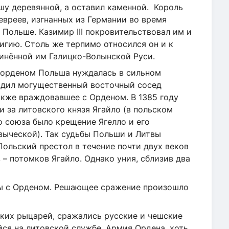
шу деревянной, а оставил каменной. Король
вреев, изгнанных из Германии во время
 Польше. Казимир III покровительствовал им и
игию. Столь же терпимо относился он и к
инённой им Галицко-Волынской Руси.
 орденом Польша нуждалась в сильном
ходил могущественный восточный сосед
акже враждовавшее с Орденом. В 1385 году
 за литовского князя Ягайло (в польском
о союза было крещение Ягелло и его
языческой). Так судьбы Польши и Литвы
Польский престол в течение почти двух веков
 – потомков Ягайло. Однако уния, сблизив два
вы с Орденом. Решающее сражение произошло
ских рыцарей, сражались русские и чешские
ся на литовской службе. Армия Ордена, хоть