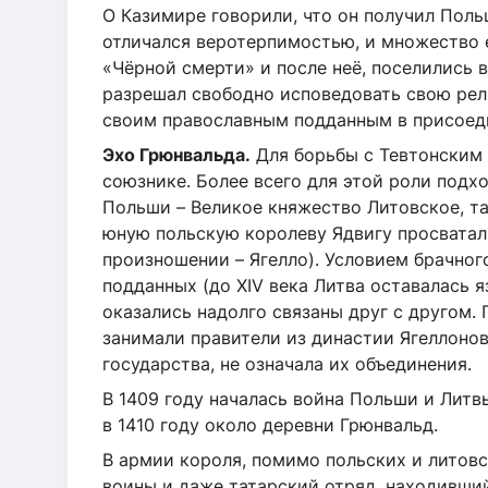
О Казимире говорили, что он получил Поль
отличался веротерпимостью, и множество е
«Чёрной смерти» и после неё, поселились в
разрешал свободно исповедовать свою рел
своим православным подданным в присоед
Эхо Грюнвальда.
Для борьбы с Тевтонским
союзнике. Более всего для этой роли под
Польши – Великое княжество Литовское, т
юную польскую королеву Ядвигу просватали
произношении – Ягелло). Условием брачног
подданных (до XIV века Литва оставалась 
оказались надолго связаны друг с другом. 
занимали правители из династии Ягеллонов
государства, не означала их объединения.
В 1409 году началась война Польши и Лит
в 1410 году около деревни Грюнвальд.
В армии короля, помимо польских и литов
воины и даже татарский отряд, находивший