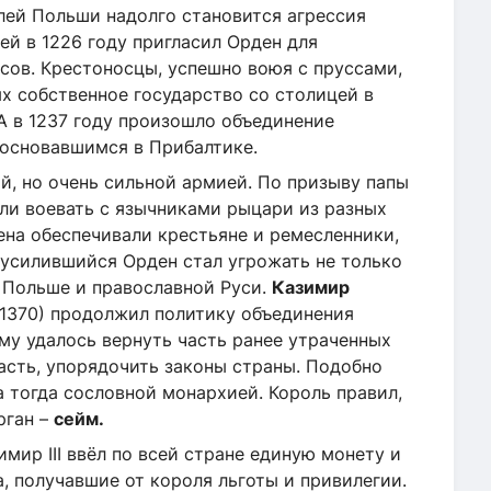
елей Польши надолго становится агрессия
ей в 1226 году пригласил Орден для
сов. Крестоносцы, успешно воюя с пруссами,
х собственное государство со столицей в
А в 1237 году произошло объединение
босновавшимся в Прибалтике.
й, но очень сильной армией. По призыву папы
ли воевать с язычниками рыцари из разных
ена обеспечивали крестьяне и ремесленники,
 усилившийся Орден стал угрожать не только
й Польше и православной Руси.
Казимир
3-1370) продолжил политику объединения
му удалось вернуть часть ранее утраченных
асть, упорядочить законы страны. Подобно
 тогда сословной монархией. Король правил,
рган –
сейм.
мир III ввёл по всей стране единую монету и
 получавшие от короля льготы и привилегии.