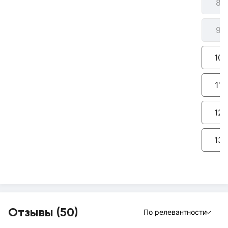
8:
9:
10:
11:
12:
13:
Отзывы (50)
По релевантности