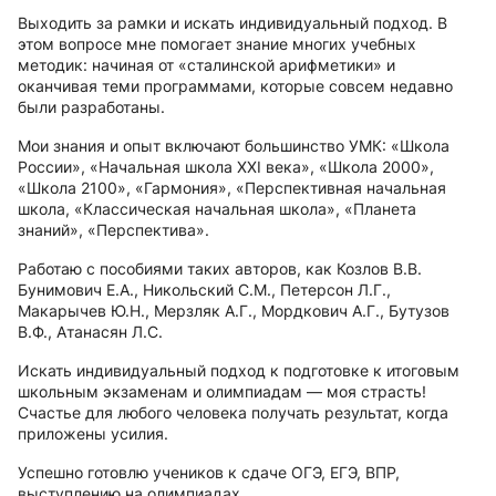
Выходить за рамки и искать индивидуальный подход. В
этом вопросе мне помогает знание многих учебных
методик: начиная от «сталинской арифметики» и
оканчивая теми программами, которые совсем недавно
были разработаны.
Мои знания и опыт включают большинство УМК: «Школа
России», «Начальная школа ХХI века», «Школа 2000»,
«Школа 2100», «Гармония», «Перспективная начальная
школа, «Классическая начальная школа», «Планета
знаний», «Перспектива».
Работаю с пособиями таких авторов, как Козлов В.В.
Бунимович Е.А., Никольский С.М., Петерсон Л.Г.,
Макарычев Ю.Н., Мерзляк А.Г., Мордкович А.Г., Бутузов
В.Ф., Атанасян Л.С.
Искать индивидуальный подход к подготовке к итоговым
школьным экзаменам и олимпиадам — моя страсть!
Счастье для любого человека получать результат, когда
приложены усилия.
Успешно готовлю учеников к сдаче ОГЭ, ЕГЭ, ВПР,
выступлению на олимпиадах.