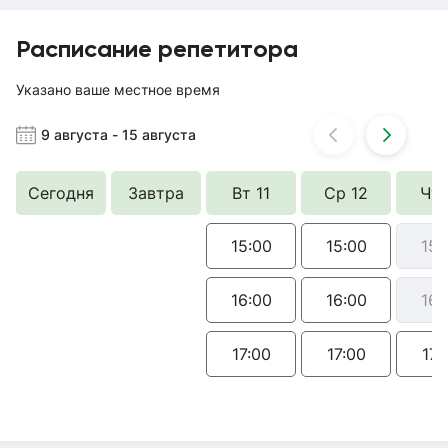
Расписание репетитора
Указано ваше местное время
9 августа
-
15 августа
Сегодня
Завтра
Вт 11
Ср 12
Чт 
15:00
15:00
15:
16:00
16:00
16:
17:00
17:00
17: