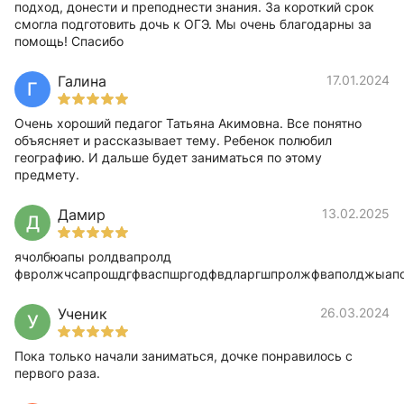
подход, донести и преподнести знания. За короткий срок
смогла подготовить дочь к ОГЭ. Мы очень благодарны за
помощь! Спасибо
Галина
17.01.2024
Г
Очень хороший педагог Татьяна Акимовна. Все понятно
объясняет и рассказывает тему. Ребенок полюбил
географию. И дальше будет заниматься по этому
предмету.
Дамир
13.02.2025
Д
ячолбюапы ролдвапролд
фвролжчсапрошдгфваспшргодфвдларгшпролжфваполджыап
Ученик
26.03.2024
У
Пока только начали заниматься, дочке понравилось с
первого раза.