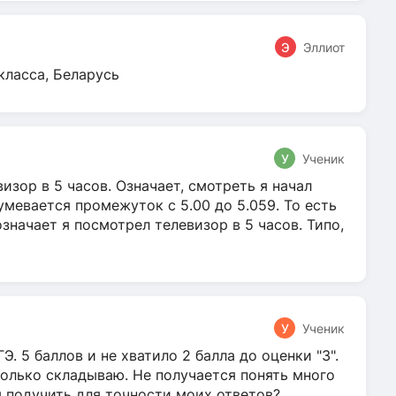
Э
Эллиот
класса, Беларусь
У
Ученик
зор в 5 часов. Означает, смотреть я начал
умевается промежуток с 5.00 до 5.059. То есть
 означает я посмотрел телевизор в 5 часов. Типо,
У
Ученик
Э. 5 баллов и не хватило 2 балла до оценки "3".
олько складываю. Не получается понять много
я подучить для точности моих ответов?