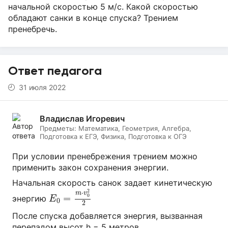
начальной скоростью 5 м/с. Какой скоростью
обладают санки в конце спуска? Трением
пренебречь.
Ответ педагога
31 июля 2022
Владислав Игоревич
Предметы:
Математика, Геометрия, Алгебра,
Подготовка к ЕГЭ, Физика, Подготовка к ОГЭ
При условии пренебрежения трением можно
применить закон сохранения энергии.
Начальная скорость санок задает кинетическую
E
0
=
m
⋅
v
0
2
2
2
⋅
m
v
=
0
энергию
E
0
2
После спуска добавляется энергия, вызванная
перепадом высот h = 5 метров