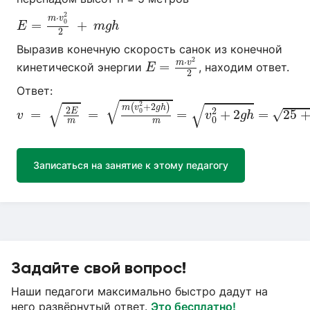
E
=
m
⋅
v
0
2
2
+
m
g
h
2
⋅
m
v
=
+
0
E
m
g
h
2
Выразив конечную скорость санок из конечной
E
=
m
⋅
v
2
2
2
⋅
m
v
=
кинетической энергии
, находим ответ.
E
2
Ответ:
v
=
2
E
m
=
m
(
v
0
2
+
2
g
h
)
m
=
v
0
2
+
2
g
h
=
√
√
2
√
+
2
(
)
m
v
g
h
2
2
E
0
√
=
=
=
+
2
=
25
v
v
g
h
0
m
m
Записаться на занятие к этому педагогу
Задайте свой вопрос!
Наши педагоги максимально быстро дадут на
него развёрнутый ответ.
Это бесплатно!