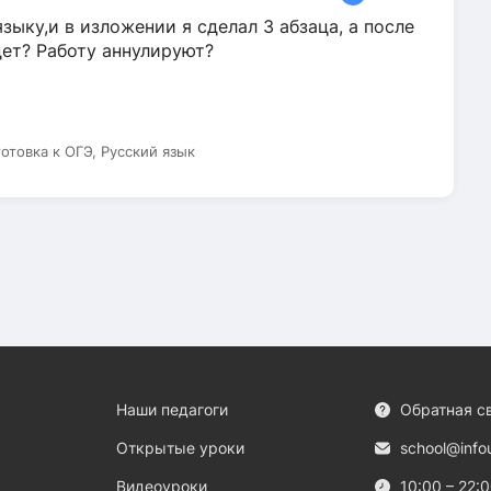
зыку,и в изложении я сделал 3 абзаца, а после
дет? Работу аннулируют?
готовка к ОГЭ, Русский язык
Наши педагоги
Обратная с
Открытые уроки
school@info
Видеоуроки
10:00 – 22: