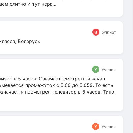
м слитно и тут нера...
Э
Эллиот
класса, Беларусь
У
Ученик
зор в 5 часов. Означает, смотреть я начал
умевается промежуток с 5.00 до 5.059. То есть
 означает я посмотрел телевизор в 5 часов. Типо,
У
Ученик