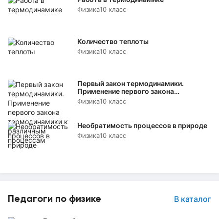
Физика
10 класс
Количество теплоты
Физика
10 класс
Первый закон термодинамики.
Применение первого закона
термодинамики к различным
Физика
10 класс
процессам
Необратимость процессов в природе
Физика
10 класс
Педагоги по физике
В каталог