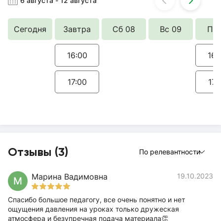
6 августа
-
12 августа
Сегодня
Завтра
Сб 08
Вс 09
Пн 
16:00
16:
17:00
17:
Отзывы (3)
По релевантности
Марина Вадимовна
19.10.2023
М
Спасибо большое педагогу, все очень понятно и нет
ощущения давления на уроках только дружеская
атмосфера и безупречная подача материала👏