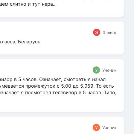
м слитно и тут нера...
Э
Эллиот
класса, Беларусь
У
Ученик
зор в 5 часов. Означает, смотреть я начал
умевается промежуток с 5.00 до 5.059. То есть
 означает я посмотрел телевизор в 5 часов. Типо,
У
Ученик