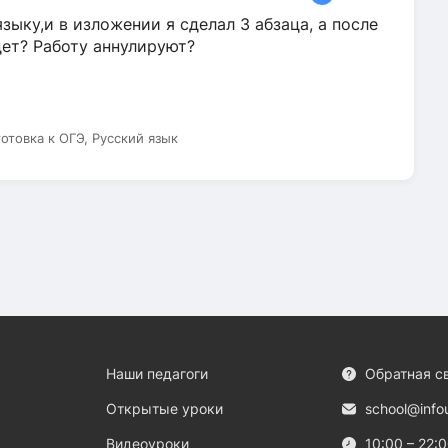
зыку,и в изложении я сделал 3 абзаца, а после
дет? Работу аннулируют?
готовка к ОГЭ, Русский язык
Наши педагоги
Обратная с
Открытые уроки
school@info
Видеоуроки
10:00 – 22: