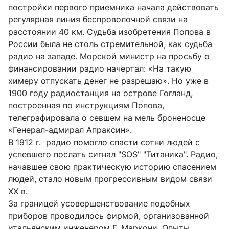
постройки первого приемника начала действовать
регулярная линия беспроволочной связи на
расстоянии 40 км. Судьба изобретения Попова в
России была не столь стремительной, как судьба
радио на западе. Морской министр на просьбу о
финансировании радио начертал: «На такую
химеру отпускать денег не разрешаю». Но уже в
1900 году радиостанция на острове Гогланд,
построенная по инструкциям Попова,
телеграфировала о севшем на мель броненосце
«Генерал-адмирал Апраксин».
В 1912 г. радио помогло спасти сотни людей с
успевшего послать сигнал "SOS" "Титаника". Радио,
начавшее свою практическую историю спасением
людей, стало новым прогрессивным видом связи
XX в.
За границей усовершенствование подобных
приборов проводилось фирмой, организованной
итальянским инженером Г. Маркони. Опыты,