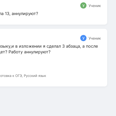
У
Ученик
ла 13, аннулируют?
У
Ученик
зыку,и в изложении я сделал 3 абзаца, а после
дет? Работу аннулируют?
готовка к ОГЭ, Русский язык