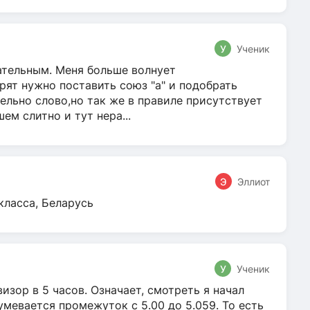
У
Ученик
гательным. Меня больше волнует
ят нужно поставить союз "а" и подобрать
ельно слово,но так же в правиле присутствует
м слитно и тут нера...
Э
Эллиот
класса, Беларусь
У
Ученик
зор в 5 часов. Означает, смотреть я начал
умевается промежуток с 5.00 до 5.059. То есть