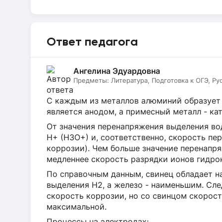
Ответ педагога
Ангелина Эдуардовна
Предметы:
Литература, Подготовка к ОГЭ, Ру
С каждым из металлов алюминий образует 
является анодом, а примесный металл - ка
От значения перенапряжения выделения во
Н+ (Н3О+) и, соответственно, скорость пе
коррозии). Чем больше значение перенапр
медленнее скорость разрядки ионов гидрок
По справочным данным, свинец обладает 
выделения Н2, а железо - наименьшим. Сл
скорость коррозии, но со свинцом скорост
максимальной.
Процессы на электродах: