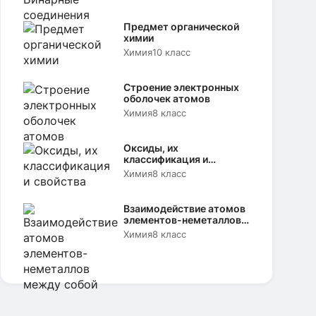
Предмет органической
химии
Химия
10 класс
Строение электронных
оболочек атомов
Химия
8 класс
Оксиды, их
классификация и
свойства
Химия
8 класс
Взаимодействие атомов
элементов-неметаллов
между собой
Химия
8 класс