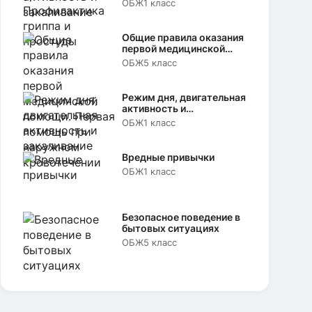
ОБЖ
1 класс
Общие правила оказания
первой медицинской
помощи. Первая помощь
ОБЖ
5 класс
при наружном
кровотечении
Режим дня, двигательная
активность и
закаливание
ОБЖ
1 класс
Вредные привычки
ОБЖ
1 класс
Безопасное поведение в
бытовых ситуациях
ОБЖ
5 класс