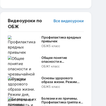
Видеоуроки по
Все видеоуроки
ОБЖ
Профилактика вредных
привычек
ОБЖ
5 класс
Общее понятие
опасности и
чрезвычайной ситуации
ОБЖ
1 класс
Основы здорового
образа жизни. Режим
дня, двигательная
ОБЖ
5 класс
активность и
закаливание
Болезни и их причины.
Профилактика гриппа и
простуды