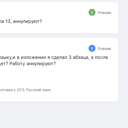
У
Ученик
ла 13, аннулируют?
У
Ученик
зыку,и в изложении я сделал 3 абзаца, а после
дет? Работу аннулируют?
готовка к ОГЭ, Русский язык