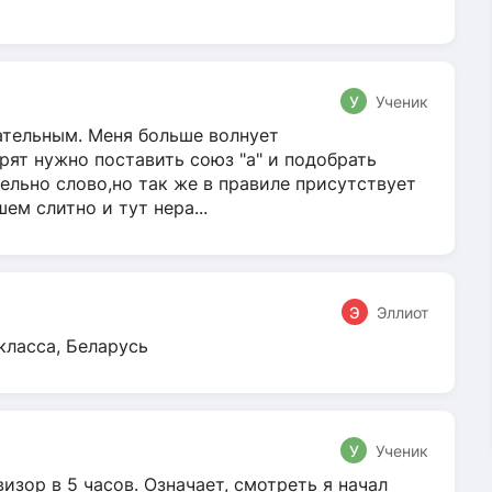
У
Ученик
гательным. Меня больше волнует
ят нужно поставить союз "а" и подобрать
ельно слово,но так же в правиле присутствует
м слитно и тут нера...
Э
Эллиот
класса, Беларусь
У
Ученик
зор в 5 часов. Означает, смотреть я начал