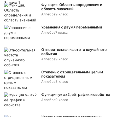
Функция. Область определения и
область значений
Алгебра
9 класс
Уравнения с двумя переменными
Алгебра
7 класс
Относительная частота случайного
события
Алгебра
9 класс
Степень с отрицательным целым
показателем
Алгебра
8 класс
Функция y= аx2, её график и свойства
Алгебра
9 класс
Упрощение тригонометрических