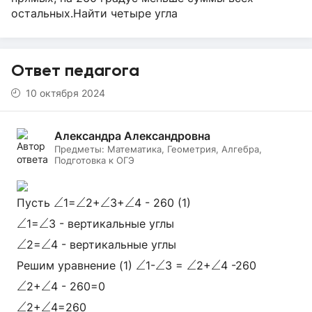
остальных.Найти четыре угла
Ответ педагога
10 октября 2024
Александра Александровна
Предметы:
Математика, Геометрия, Алгебра,
Подготовка к ОГЭ
∠
∠
∠
∠
∠
∠
∠
∠
Пусть
1=
2+
3+
4 - 260 (1)
∠
∠
∠
∠
1=
3 - вертикальные углы
∠
∠
∠
∠
2=
4 - вертикальные углы
∠
∠
∠
∠
∠
∠
∠
∠
Решим уравнение (1)
1-
3 =
2+
4 -260
∠
∠
∠
∠
2+
4 - 260=0
∠
∠
∠
∠
2+
4=260