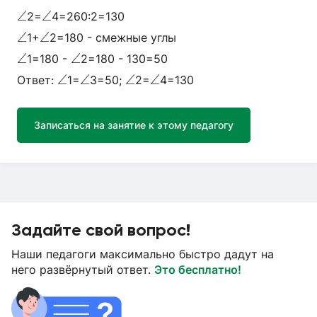
∠
∠
∠
∠
2=
4=260:2=130
∠
∠
∠
∠
1+
2=180 - смежные углы
∠
∠
∠
∠
1=180 -
2=180 - 130=50
∠
∠
∠
∠
∠
∠
∠
∠
Ответ:
1=
3=50;
2=
4=130
Записаться на занятие к этому педагогу
Задайте свой вопрос!
Наши педагоги максимально быстро дадут на
него развёрнутый ответ.
Это бесплатно!