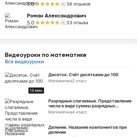
5.0
56
отзывов
Роман Александрович
5.0
53
отзыва
Видеоуроки по математике
Все видеоуроки
Десяток. Счёт десятками до 100
Математика
2 класс
13 мин.
Разрядные слагаемые. Представление
числа в виде суммы разрядных
слагаемых
Математика
4 класс
Деление. Название компонентов при
делении