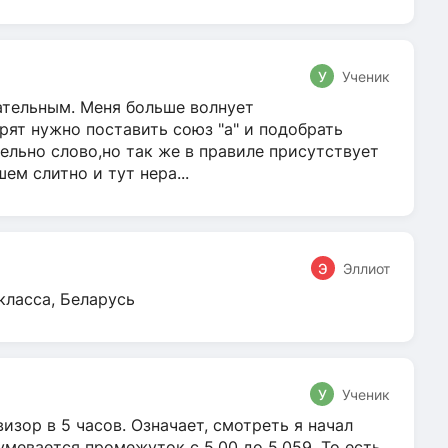
У
Ученик
гательным. Меня больше волнует
ят нужно поставить союз "а" и подобрать
ельно слово,но так же в правиле присутствует
м слитно и тут нера...
Э
Эллиот
класса, Беларусь
У
Ученик
зор в 5 часов. Означает, смотреть я начал
умевается промежуток с 5.00 до 5.059. То есть