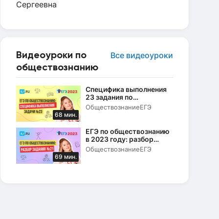
Видеоуроки по
Все видеоуроки
обществознанию
Специфика выполнения
23 задания по
Конституции РФ в ЕГЭ по
Обществознание
ЕГЭ
обществознанию в 2023
68 мин.
году
ЕГЭ по обществознанию
в 2023 году: разбор
задания № 21
Обществознание
ЕГЭ
69 мин.