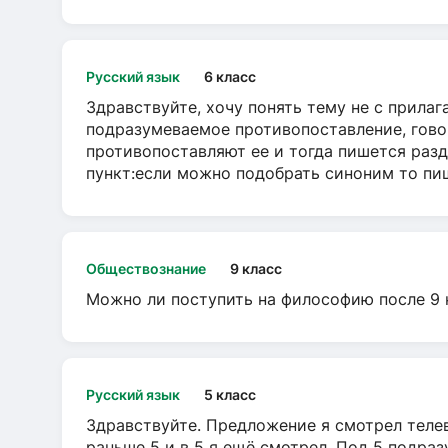
Русский язык
6 класс
Здравствуйте, хочу понять тему не с прила
подразумеваемое противопоставление, говор
противопоставляют ее и тогда пишется разд
пункт:если можно подобрать синоним то пише
Обществознание
9 класс
Можно ли поступить на философию после 9 
Русский язык
5 класс
Здравствуйте. Предложение я смотрел телеви
раньше 5 и в 5 я ещё смотрел. Под 5 подраз