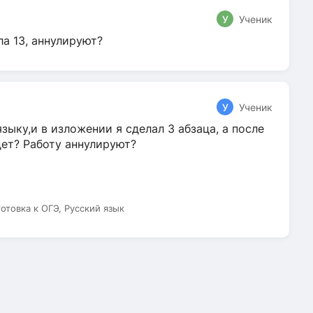
У
Ученик
ла 13, аннулируют?
У
Ученик
зыку,и в изложении я сделал 3 абзаца, а после
дет? Работу аннулируют?
готовка к ОГЭ, Русский язык