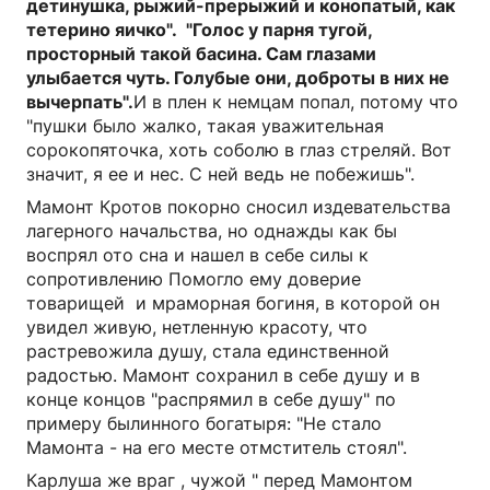
детинушка, рыжий-прерыжий и конопатый, как
тетерино яичко". "Голос у парня тугой,
просторный такой басина. Сам глазами
улыбается чуть. Голубые они, доброты в них не
вычерпать".
И в плен к немцам попал, потому что
"пушки было жалко, такая уважительная
сорокопяточка, хоть соболю в глаз стреляй. Вот
значит, я ее и нес. С ней ведь не побежишь".
Мамонт Кротов покорно сносил издевательства
лагерного начальства, но однажды как бы
воспрял ото сна и нашел в себе силы к
сопротивлению Помогло ему доверие
товарищей и мраморная богиня, в которой он
увидел живую, нетленную красоту, что
растревожила душу, стала единственной
радостью. Мамонт сохранил в себе душу и в
конце концов "распрямил в себе душу" по
примеру былинного богатыря: "Не стало
Мамонта - на его месте отмститель стоял".
Карлуша же враг , чужой " перед Мамонтом