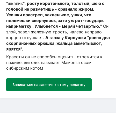
"шкалик":
росту коротенького, толстый, шею с
головой не разметишь - сравняло жиром.
Усишки врастреп, чахленькие, ушки, что
пельмешки свернулись, зато уж рот-государь
наприметку . Улыбнется - меряй четвертью.
" Он
злой, завел железную трость, налево направо
карцер отпускает.
А глаза у Карлушки "ровно два
скорпинонных брюшка, жальца выметывают,
ярятся".
Красоты он не способен оценить, стремится к
наживе, выгоде, называет Мамонта свом
сибирским котом
Записаться на занятие к этому педагогу