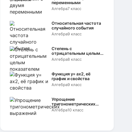
переменными
Алгебра
7 класс
Относительная частота
случайного события
Алгебра
9 класс
Степень с
отрицательным целым
показателем
Алгебра
8 класс
Функция y= аx2, её
график и свойства
Алгебра
9 класс
Упрощение
тригонометрических
выражений
Алгебра
10 класс