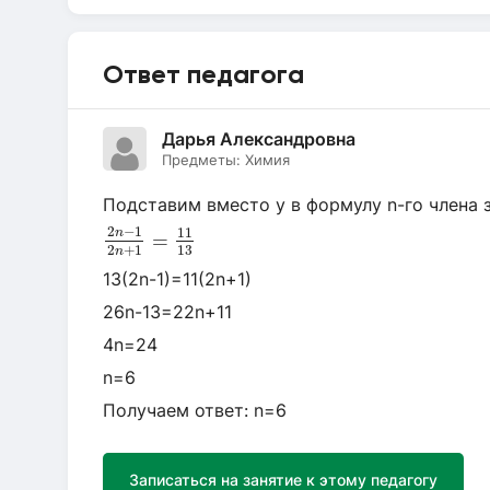
Ответ педагога
Дарья Александровна
Предметы:
Химия
Подставим вместо y в формулу n-го члена з
2
n
−
1
2
n
+
1
=
11
13
2
−
1
11
n
=
13
2
+
1
n
13(2n-1)=11(2n+1)
26n-13=22n+11
4n=24
n=6
Получаем ответ: n=6
Записаться на занятие к этому педагогу