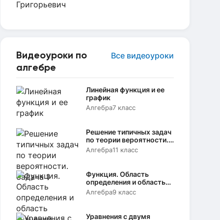
Видеоуроки по
Все видеоуроки
алгебре
Линейная функция и ее
график
Алгебра
7 класс
Решение типичных задач
по теории вероятности.
Задача 1
Алгебра
11 класс
Функция. Область
определения и область
значений
Алгебра
9 класс
Уравнения с двумя