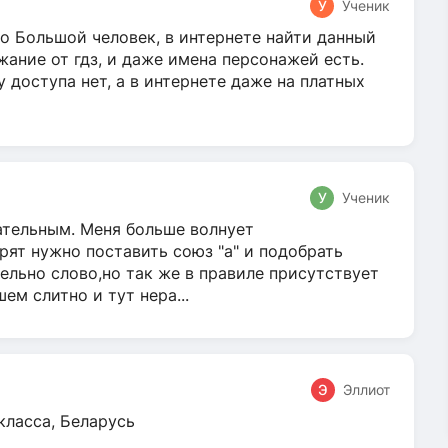
У
Ученик
о Большой человек, в интернете найти данный
жание от гдз, и даже имена персонажей есть.
у доступа нет, а в интернете даже на платных
У
Ученик
гательным. Меня больше волнует
ят нужно поставить союз "а" и подобрать
ельно слово,но так же в правиле присутствует
м слитно и тут нера...
Э
Эллиот
класса, Беларусь