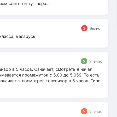
м слитно и тут нера...
Э
Эллиот
класса, Беларусь
У
Ученик
зор в 5 часов. Означает, смотреть я начал
умевается промежуток с 5.00 до 5.059. То есть
 означает я посмотрел телевизор в 5 часов. Типо,
У
Ученик