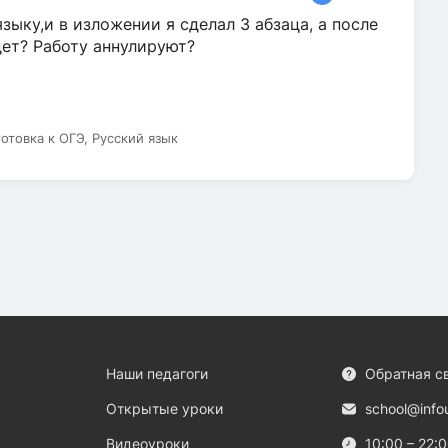
зыку,и в изложении я сделал 3 абзаца, а после
дет? Работу аннулируют?
готовка к ОГЭ, Русский язык
Наши педагоги
Обратная с
Открытые уроки
school@info
Видеоуроки
10:00 – 22: