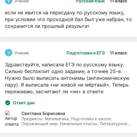
У
Ученик
Русский язык
11 класс
если не явится на пересдачу по русскому языку,
при условии что проходной бал был уже набран, то
сохранится ли прошлый результат
У
Ученик
Подготовка к ЕГЭ
11 класс
Здравствуйте, написала ЕГЭ по русскому языку.
Сильно беспокоит одно задание, а точнее 25-е.
Нужно было выписать антонимы (антиномическую
пару). Я выписала «ни живой ни мёртвый». Теперь
переживаю, засчитают ли «ни» в ответе
Ответ дан
Светлана Борисовна
Предметы:
Математика, Подготовка к школе,
Окружающий мир, Начальные классы, Литературное
чтение, Русский язык