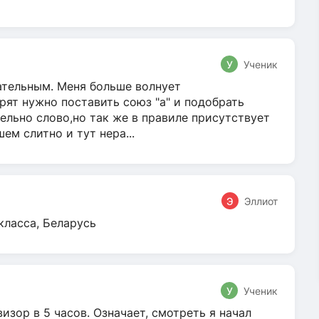
У
Ученик
гательным. Меня больше волнует
ят нужно поставить союз "а" и подобрать
ельно слово,но так же в правиле присутствует
м слитно и тут нера...
Э
Эллиот
класса, Беларусь
У
Ученик
зор в 5 часов. Означает, смотреть я начал