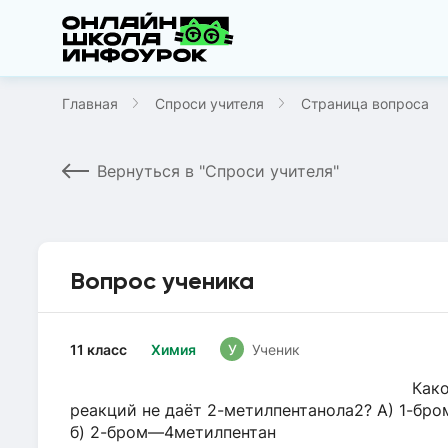
Главная
Спроси учителя
Страница вопроса
Вернуться в "Спроси учителя"
Вопрос ученика
11 класс
Химия
У
Ученик
Како
реакций не даёт 2-метилпентанола2? А) 1-бр
б) 2-бром—4метилпентан