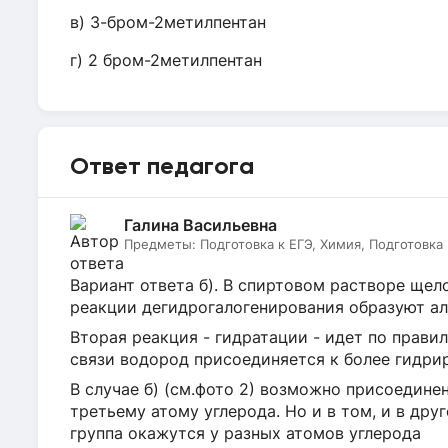
в) 3-бром-2метилпентан
г) 2 бром-2метилпентан
Ответ педагога
Галина Васильевна
Предметы:
Подготовка к ЕГЭ, Химия, Подготовка
Вариант ответа б). В спиртовом растворе щел
реакции дегидрогалогенирования образуют ал
Вторая реакция - гидратации - идет по прави
связи водород присоединяется к более гидри
В случае б) (см.фото 2) возможно присоединен
третьему атому углерода. Но и в том, и в др
группа окажутся у разных атомов углерода