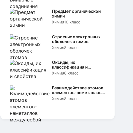
Предмет органической
химии
Химия
10 класс
Строение электронных
оболочек атомов
Химия
8 класс
Оксиды, их
классификация и
свойства
Химия
8 класс
Взаимодействие атомов
элементов-неметаллов
между собой
Химия
8 класс