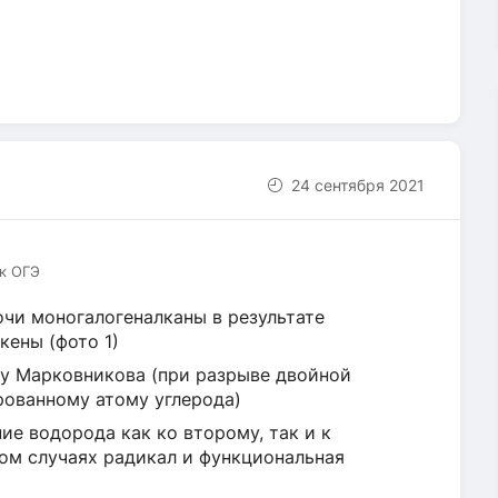
24 сентября 2021
 к ОГЭ
очи моногалогеналканы в результате
кены (фото 1)
лу Марковникова (при разрыве двойной
рованному атому углерода)
ие водорода как ко второму, так и к
угом случаях радикал и функциональная