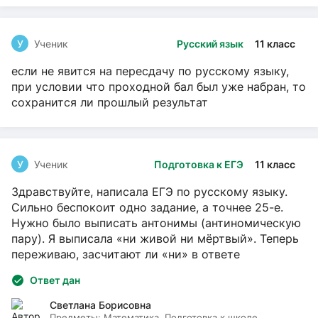
У
Ученик
Русский язык
11 класс
если не явится на пересдачу по русскому языку,
при условии что проходной бал был уже набран, то
сохранится ли прошлый результат
У
Ученик
Подготовка к ЕГЭ
11 класс
Здравствуйте, написала ЕГЭ по русскому языку.
Сильно беспокоит одно задание, а точнее 25-е.
Нужно было выписать антонимы (антиномическую
пару). Я выписала «ни живой ни мёртвый». Теперь
переживаю, засчитают ли «ни» в ответе
Ответ дан
Светлана Борисовна
Предметы:
Математика, Подготовка к школе,