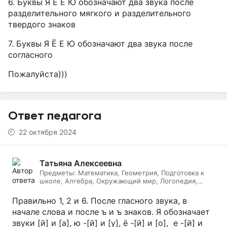
6. Буквы Я Ё Е Ю обозначают два звука после
разделительного мягкого и разделительного
твердого знаков
7. Буквы Я Ё Е Ю обозначают два звука после
согласного
Пожалуйста)))
Ответ педагога
22 октября 2024
Татьяна Алексеевна
Предметы:
Математика, Геометрия, Подготовка к
школе, Алгебра, Окружающий мир, Логопедия,
Дефектология, Начальные классы, Литературное
чтение, Русский язык
Правильно 1, 2 и 6. После гласного звука, в
начале слова и после ъ и ъ знаков. Я обозначает
звуки [й] и [а], ю -[й] и [у], ё -[й] и [о], е -[й] и