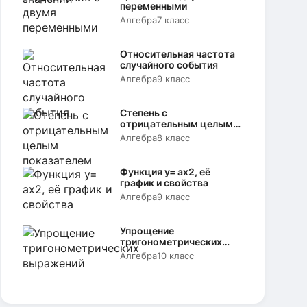
переменными
Алгебра
7 класс
Относительная частота
случайного события
Алгебра
9 класс
Степень с
отрицательным целым
показателем
Алгебра
8 класс
Функция y= аx2, её
график и свойства
Алгебра
9 класс
Упрощение
тригонометрических
выражений
Алгебра
10 класс