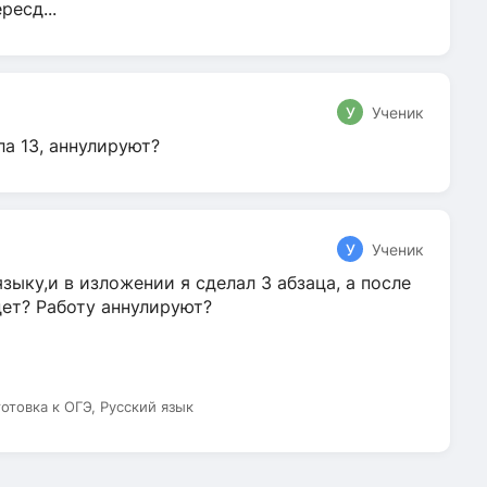
ресд...
У
Ученик
ла 13, аннулируют?
У
Ученик
зыку,и в изложении я сделал 3 абзаца, а после
дет? Работу аннулируют?
готовка к ОГЭ, Русский язык