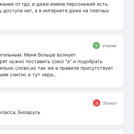
жание от гдз, и даже имена персонажей есть.
у доступа нет, а в интернете даже на платных
У
Ученик
гательным. Меня больше волнует
ят нужно поставить союз "а" и подобрать
ельно слово,но так же в правиле присутствует
м слитно и тут нера...
Э
Эллиот
класса, Беларусь