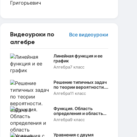
Видеоуроки по
Все видеоуроки
алгебре
Линейная функция и ее
график
Алгебра
7 класс
Решение типичных задач
по теории вероятности.
Задача 1
Алгебра
11 класс
Функция. Область
определения и область
значений
Алгебра
9 класс
Уравнения с двумя