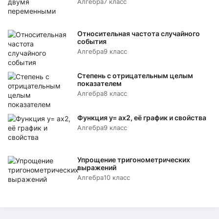
Алгебра
7 класс
Относительная частота случайного
события
Алгебра
9 класс
Степень с отрицательным целым
показателем
Алгебра
8 класс
Функция y= аx2, её график и свойства
Алгебра
9 класс
Упрощение тригонометрических
выражений
Алгебра
10 класс