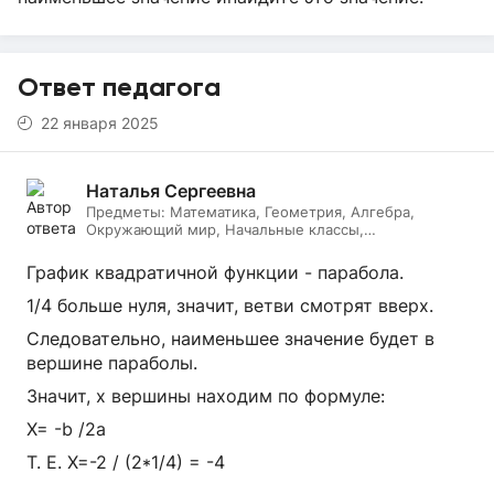
Ответ педагога
22 января 2025
Наталья Сергеевна
Предметы:
Математика, Геометрия, Алгебра,
Окружающий мир, Начальные классы,
Литературное чтение, Подготовка к ОГЭ, Русский
язык
График квадратичной функции - парабола.
1/4 больше нуля, значит, ветви смотрят вверх.
Следовательно, наименьшее значение будет в
вершине параболы.
Значит, х вершины находим по формуле:
Х= -b /2a
Т. Е. Х=-2 / (2*1/4) = -4