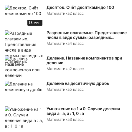
Десяток. Счёт десятками до 100
Математика
2 класс
13 мин.
Разрядные слагаемые. Представление
числа в виде суммы разрядных
слагаемых
Математика
4 класс
Деление. Название компонентов при
делении
Математика
2 класс
Деление на десятичную дробь
Математика
5 класс
Умножение на 1 и 0. Случаи деления
вида а : а, а : 1, 0 : а
Математика
3 класс